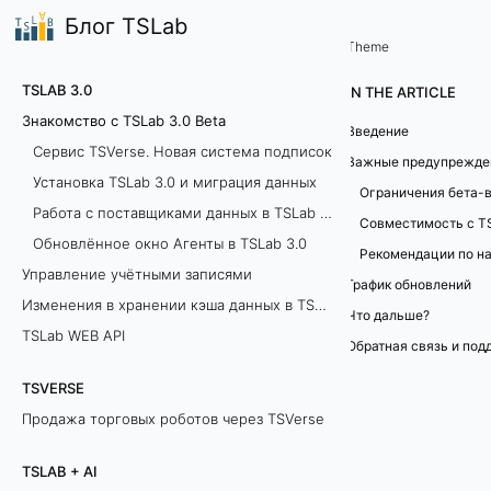
Блог TSLab
TSLab 3.0
Theme
З
TSLAB 3.0
IN THE ARTICLE
н
Знакомство с TSLab 3.0 Beta
Введение
Сервис TSVerse. Новая система подписок
а
Важные предупрежде
Установка TSLab 3.0 и миграция данных
Ограничения бета-
к
Работа с поставщиками данных в TSLab 3.0
Совместимость с TS
Обновлённое окно Агенты в TSLab 3.0
о
Рекомендации по н
Управление учётными записями
График обновлений
м
Изменения в хранении кэша данных в TSLab 3.0
Что дальше?
с
TSLab WEB API
Обратная связь и под
т
TSVERSE
Продажа торговых роботов через TSVerse
в
о
TSLAB + AI