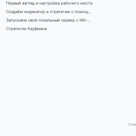
Первый взгляд и настройка рабочего места
с
Создаём индикатор и стратегию с помощью ИИ
T
Запускаем свой локальный сервер с ИИ-моделью
Стратегии Кауфмана
S
L
a
b
3
.
0
B
Crea
e