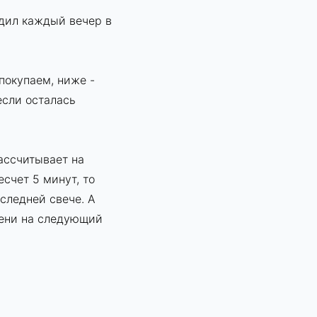
одил каждый вечер в
покупаем, ниже -
если осталась
рассчитывает на
счет 5 минут, то
оследней свече. А
емени на следующий