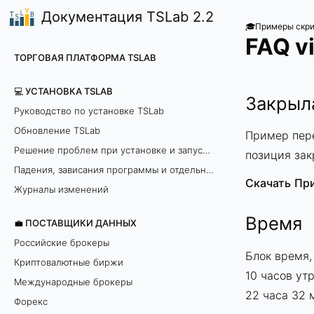
Документация TSLab 2.2
🎓Примеры скри
FAQ vi
ТОРГОВАЯ ПЛАТФОРМА TSLAB
💻 УСТАНОВКА TSLAB
Закрыла
Руководство по установке TSLab
Обновление TSLab
Пример пере
Решение проблем при установке и запуске программы
позиция зак
Падения, зависания программы и отдельных модулей
Скачать
Пр
Журналы изменений
Время
💼 ПОСТАВЩИКИ ДАННЫХ
Российские брокеры
Блок время,
Криптовалютные биржи
10 часов ут
Международные брокеры
22 часа 32 
Форекс