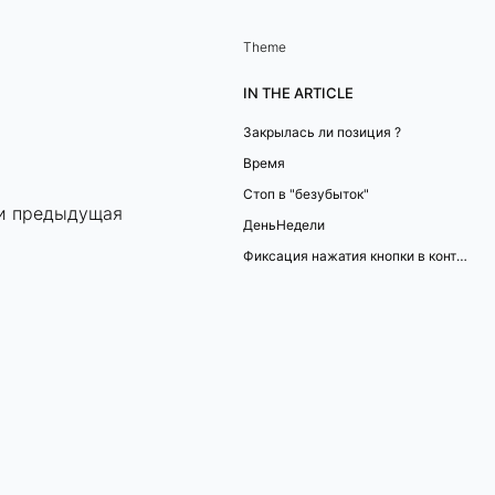
Theme
IN THE ARTICLE
Закрылась ли позиция ?
Время
Стоп в "безубыток"
ли предыдущая
ДеньНедели
Фиксация нажатия кнопки в контрольной панели