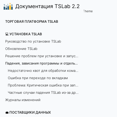
Документация TSLab 2.2
💻 Установка TSLab
Theme
П
ТОРГОВАЯ ПЛАТФОРМА TSLAB
а
💻 УСТАНОВКА TSLAB
д
Руководство по установке TSLab
е
Обновление TSLab
Решение проблем при установке и запуске программы
н
Падения, зависания программы и отдельных модулей
и
Недостаточно квот для обработки команды
Ошибка при переходе по вкладкам
я
Проблема: Критическая ошибка при запуске TSLab через RemoteApp
,
Частные случаи падения TSLab из-за других программ
Журналы изменений
з
а
💼 ПОСТАВЩИКИ ДАННЫХ