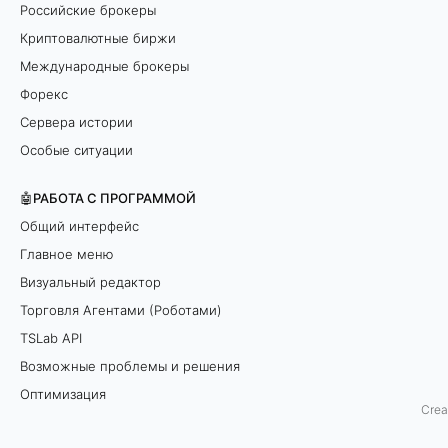
Российские брокеры
в
Криптовалютные биржи
и
Международные брокеры
Форекс
с
Сервера истории
а
Особые ситуации
н
🤖РАБОТА С ПРОГРАММОЙ
Общий интерфейс
и
Главное меню
я
Визуальный редактор
п
Торговля Агентами (Роботами)
TSLab API
р
Возможные проблемы и решения
о
Оптимизация
Crea
г
🎓ПРИМЕРЫ СКРИПТОВ И ИНДИКАТОРОВ