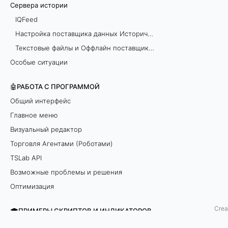
Сервера истории
о
IQFeed
р
Настройка поставщика данных Исторические данные
Текстовые файлы и Оффлайн поставщики данных
и
Особые ситуации
и
🤖РАБОТА С ПРОГРАММОЙ
Общий интерфейс
Главное меню
Визуальный редактор
Торговля Агентами (Роботами)
TSLab API
Возможные проблемы и решения
Оптимизация
Crea
🎓ПРИМЕРЫ СКРИПТОВ И ИНДИКАТОРОВ
Примеры реализации скриптов в TSLab