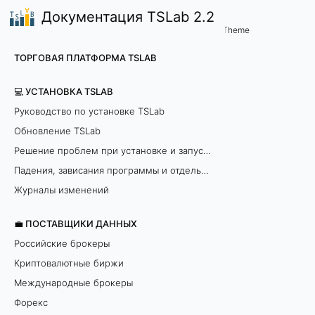
Документация TSLab 2.2
💼 Поставщики данных
Theme
С
ТОРГОВАЯ ПЛАТФОРМА TSLAB
е
💻 УСТАНОВКА TSLAB
р
Руководство по установке TSLab
в
Обновление TSLab
Решение проблем при установке и запуске программы
е
Падения, зависания программы и отдельных модулей
р
Журналы изменений
а
💼 ПОСТАВЩИКИ ДАННЫХ
Российские брокеры
и
Криптовалютные биржи
с
Международные брокеры
т
Форекс