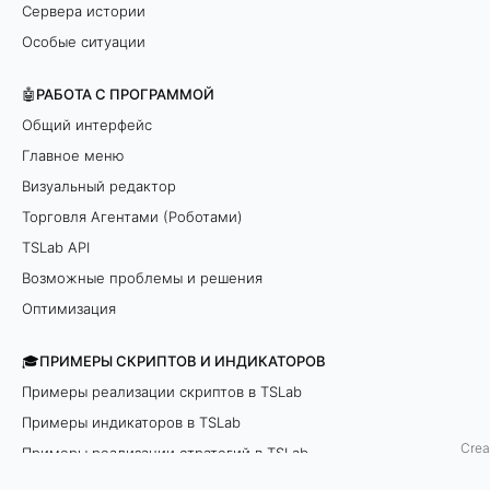
о
Сервера истории
Особые ситуации
н
🤖РАБОТА С ПРОГРАММОЙ
ы
Общий интерфейс
Главное меню
Визуальный редактор
Торговля Агентами (Роботами)
TSLab API
Возможные проблемы и решения
Оптимизация
🎓ПРИМЕРЫ СКРИПТОВ И ИНДИКАТОРОВ
Примеры реализации скриптов в TSLab
Примеры индикаторов в TSLab
Crea
FAQ visual editor
Опционные скрипты
Примеры реализации стратегий в TSLab
API examples