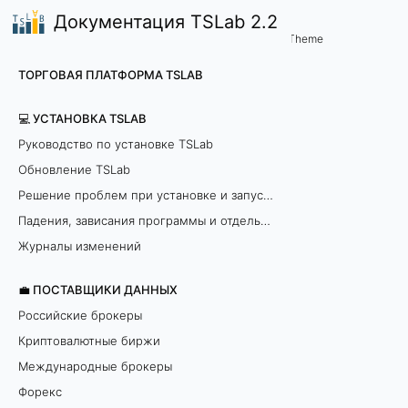
Документация TSLab 2.2
📈
Theme
ТОРГОВАЯ ПЛАТФОРМА TSLAB
T
S
💻 УСТАНОВКА TSLAB
Руководство по установке TSLab
L
Обновление TSLab
a
Решение проблем при установке и запуске программы
Падения, зависания программы и отдельных модулей
b
Журналы изменений
О
💼 ПОСТАВЩИКИ ДАННЫХ
п
Российские брокеры
ц
Криптовалютные биржи
Международные брокеры
и
Форекс