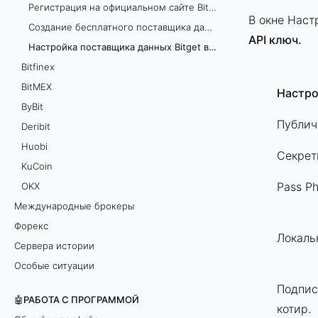
Регистрация на официальном сайте Bitget
В окне Наст
Создание бесплатного поставщика данных Bitget
API ключ.
Настройка поставщика данных Bitget в TSLab
Bitfinex
BitMEX
Настро
ByBit
Публич
Deribit
Huobi
Секрет
KuCoin
Pass Ph
OKХ
Международные брокеры
Форекс
Локаль
Сервера истории
Особые ситуации
Подпис
🤖РАБОТА С ПРОГРАММОЙ
котир.