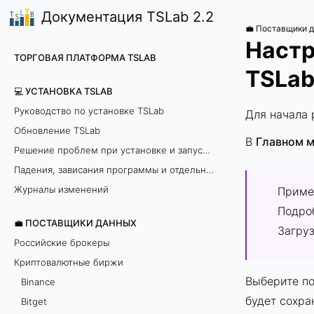
Документация TSLab 2.2
💼 Поставщики 
Настр
ТОРГОВАЯ ПЛАТФОРМА TSLAB
TSLa
💻 УСТАНОВКА TSLAB
Руководство по установке TSLab
Для начала 
Обновление TSLab
В
Главном 
Решение проблем при установке и запуске программы
Падения, зависания программы и отдельных модулей
Журналы изменений
Приме
Подро
💼 ПОСТАВЩИКИ ДАННЫХ
Загру
Российские брокеры
Криптовалютные биржи
Выберите п
Binance
будет сохра
Bitget