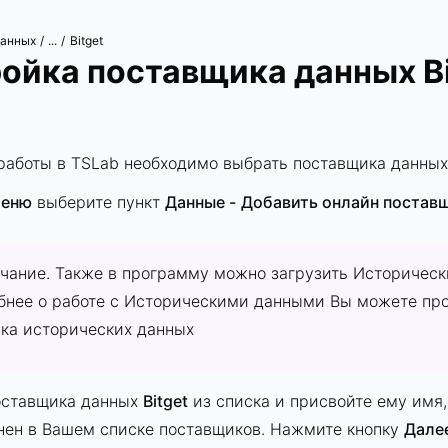
данных
Bitget
/
...
/
ойка поставщика данных Bi
b
работы в TSLab необходимо выбрать поставщика данных
меню
выберите пункт
Данные -
Добавить онлайн постав
чание. Также в программу можно загрузить Историческ
бнее о работе с Историческими данными Вы можете про
зка исторических данных
оставщика данных
Bitget
из списка и присвойте ему имя,
нен в Вашем списке поставщиков. Нажмите кнопку
Дале