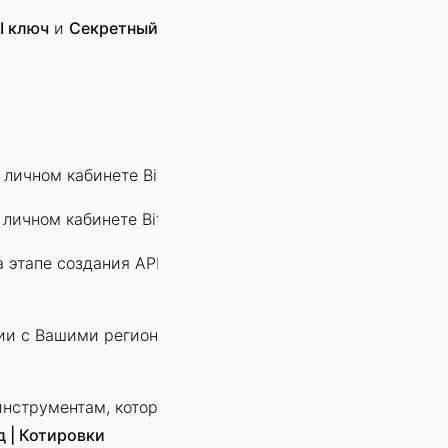
I ключ
и
Секретный
 личном кабинете Bitget
 личном кабинете Bitget
 этапе создания API ключа в
вии с Вашими региональными
инструментам, которые были
д | Котировки