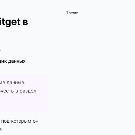
Theme
tget в
.
щик данных
ие данные.
честь в раздел
 под которым он
е