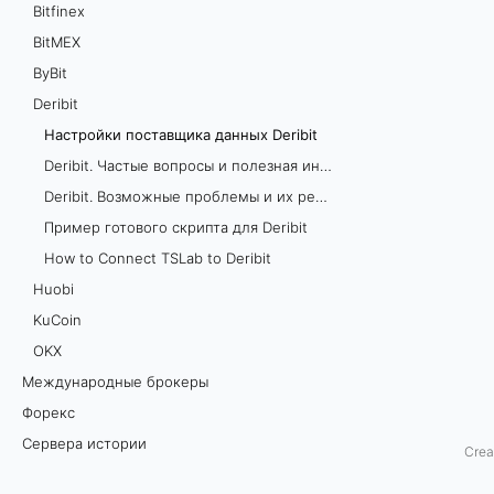
Bitfinex
о
BitMEX
ByBit
с
Deribit
т
Настройки поставщика данных Deribit
а
Deribit. Частые вопросы и полезная информация
Deribit. Возможные проблемы и их решения
в
Пример готового скрипта для Deribit
щ
How to Connect TSLab to Deribit
Huobi
и
KuCoin
к
OKХ
Международные брокеры
а
Форекс
д
Сервера истории
Crea
Особые ситуации
а