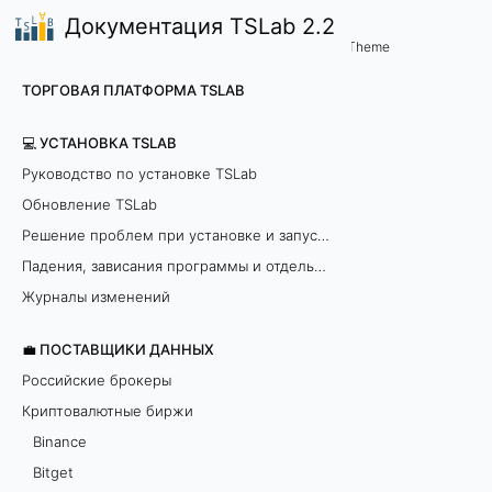
Документация TSLab 2.2
💼 Поставщики данных
Deribit
/
...
/
Theme
Н
ТОРГОВАЯ ПЛАТФОРМА TSLAB
а
💻 УСТАНОВКА TSLAB
с
Руководство по установке TSLab
Обновление TSLab
т
Решение проблем при установке и запуске программы
р
Падения, зависания программы и отдельных модулей
о
Журналы изменений
й
💼 ПОСТАВЩИКИ ДАННЫХ
Российские брокеры
к
Криптовалютные биржи
и
Binance
Bitget
п