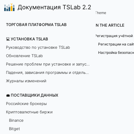
Документация TSLab 2.2
💼 Поставщики данных
KuCoin
/
...
/
Theme
Р
ТОРГОВАЯ ПЛАТФОРМА TSLAB
IN THE ARTICLE
е
💻 УСТАНОВКА TSLAB
г
Руководство по установке TSLab
Обновление TSLab
и
Решение проблем при установке и запуске программы
с
Падения, зависания программы и отдельных модулей
т
Журналы изменений
р
💼 ПОСТАВЩИКИ ДАННЫХ
Российские брокеры
а
Криптовалютные биржи
ц
Binance
Bitget
и