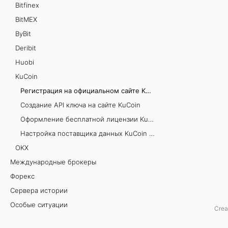
Bitfinex
я
BitMEX
ByBit
н
Deribit
а
Huobi
о
KuCoin
Регистрация на официальном сайте KuCoin
ф
Создание API ключа на сайте KuCoin
и
Оформление бесплатной лицензии KuCoin
Настройка поставщика данных KuCoin в TSLab
ц
OKХ
и
Международные брокеры
Форекс
а
Сервера истории
л
Особые ситуации
Crea
ь