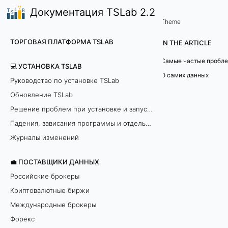
Документация TSLab 2.2
💼 Поставщики данных
Сервера истории
/
Theme
I
ТОРГОВАЯ ПЛАТФОРМА TSLAB
IN THE ARTICLE
Q
💻 УСТАНОВКА TSLAB
F
О самих данных
Руководство по установке TSLab
Обновление TSLab
e
Решение проблем при установке и запуске программы
e
Падения, зависания программы и отдельных модулей
d
Журналы изменений
💼 ПОСТАВЩИКИ ДАННЫХ
П
Российские брокеры
р
Криптовалютные биржи
о
Международные брокеры
г
Форекс
р