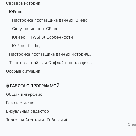
Сервера истории
а
IQFeed
м
Настройка поставщика данных iQFeed
м
Округление цен IQFeed
а
IQFeed + TWS(IB) Особенности
м
IQ Feed file log
о
Настройка поставщика данных Исторические данные
ж
Текстовые файлы и Оффлайн поставщики данных
е
Особые ситуации
т
о
🤖РАБОТА С ПРОГРАММОЙ
д
Общий интерфейс
н
Главное меню
о
Визуальный редактор
в
Торговля Агентами (Роботами)
Crea
р
TSLab API
е