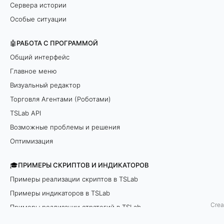
Сервера истории
т
Особые ситуации
е
🤖РАБОТА С ПРОГРАММОЙ
г
Общий интерфейс
Главное меню
и
Визуальный редактор
и
Торговля Агентами (Роботами)
TSLab API
н
Возможные проблемы и решения
а
Оптимизация
о
🎓ПРИМЕРЫ СКРИПТОВ И ИНДИКАТОРОВ
с
Примеры реализации скриптов в TSLab
Примеры индикаторов в TSLab
н
Crea
Примеры реализации стратегий в TSLab
о
Пример стратегии Сетка