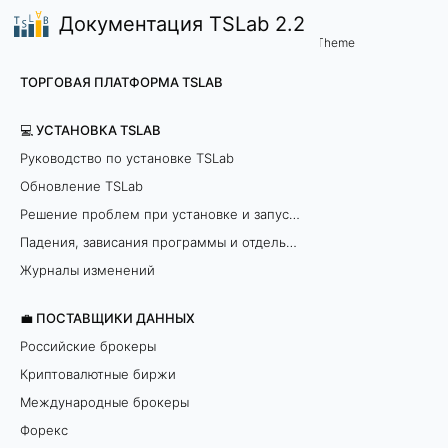
Документация TSLab 2.2
🎓Примеры скриптов и индикато
Примеры реализации стратеги
/
Theme
П
ТОРГОВАЯ ПЛАТФОРМА TSLAB
р
💻 УСТАНОВКА TSLAB
и
Руководство по установке TSLab
Обновление TSLab
м
Решение проблем при установке и запуске программы
е
Падения, зависания программы и отдельных модулей
р
Журналы изменений
с
💼 ПОСТАВЩИКИ ДАННЫХ
Российские брокеры
т
Криптовалютные биржи
р
Международные брокеры
Форекс
а