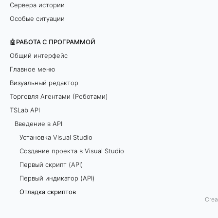
Сервера истории
и
Особые ситуации
п
🤖РАБОТА С ПРОГРАММОЙ
т
Общий интерфейс
Главное меню
о
Визуальный редактор
в
Торговля Агентами (Роботами)
TSLab API
T
Введение в API
S
Установка Visual Studio
L
Создание проекта в Visual Studio
a
Первый скрипт (API)
b
Первый индикатор (API)
п
Отладка скриптов
Crea
о
Логирование