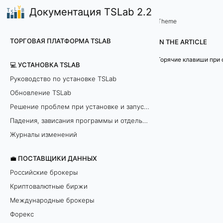
Документация TSLab 2.2
🤖Работа с программой
Введение в API
/
...
/
Theme
О
ТОРГОВАЯ ПЛАТФОРМА TSLAB
IN THE ARTICLE
т
Горячие клавиши при 
💻 УСТАНОВКА TSLAB
л
Руководство по установке TSLab
Обновление TSLab
а
Решение проблем при установке и запуске программы
д
Падения, зависания программы и отдельных модулей
к
Журналы изменений
а
💼 ПОСТАВЩИКИ ДАННЫХ
Российские брокеры
с
Криптовалютные биржи
к
Международные брокеры
Форекс
р