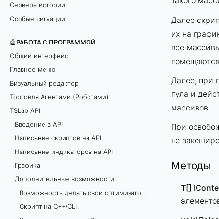
такого масси
Сервера истории
Особые ситуации
Далее скрип
их на графи
🤖РАБОТА С ПРОГРАММОЙ
все массивы
Общий интерфейс
помещаются 
Главное меню
Далее, при 
Визуальный редактор
пула и дейс
Торговля Агентами (Роботами)
массивов.
TSLab API
Введение в API
При освобож
Написание скриптов на API
не закеширо
Написание индикаторов на API
Методы
Графика
Дополнительные возможности
T[] ICont
Возможность делать свои оптимизаторы *
элементов
Скрипт на C++/CLI