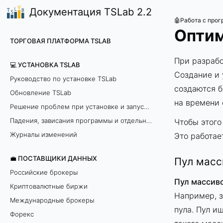
Документация TSLab 2.2
🤖Работа с про
Оптим
ТОРГОВАЯ ПЛАТФОРМА TSLAB
При разрабо
💻 УСТАНОВКА TSLAB
Создание и 
Руководство по установке TSLab
создаются б
Обновление TSLab
на времени 
Решение проблем при установке и запуске программы
Падения, зависания программы и отдельных модулей
Чтобы этого
Журналы изменений
Это работае
💼 ПОСТАВЩИКИ ДАННЫХ
Пул масс
Российские брокеры
Пул массив
Криптовалютные биржи
Например, з
Международные брокеры
пула. Пул и
Форекс