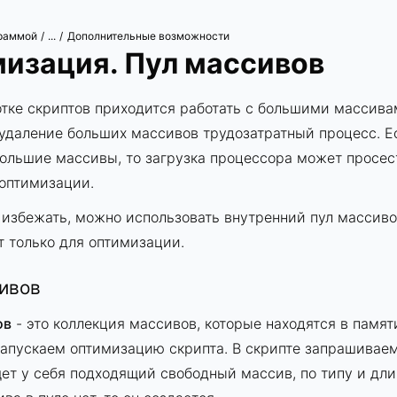
граммой
Дополнительные возможности
/
...
/
изация. Пул массивов
тке скриптов приходится работать с большими массива
удаление больших массивов трудозатратный процесс. Ес
ольшие массивы, то загрузка процессора может просест
оптимизации.
 избежать, можно использовать внутренний пул массиво
т только для оптимизации.
ивов
ов
- это коллекция массивов, которые находятся в памят
апускаем оптимизацию скрипта. В скрипте запрашивае
щет у себя подходящий свободный массив, по типу и дли