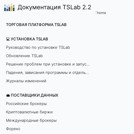
Документация TSLab 2.2
🤖Работа с программой
Вопрос - Ответ
/
...
/
Theme
П
ТОРГОВАЯ ПЛАТФОРМА TSLAB
о
💻 УСТАНОВКА TSLAB
л
Руководство по установке TSLab
Обновление TSLab
у
Решение проблем при установке и запуске программы
ч
Падения, зависания программы и отдельных модулей
и
Журналы изменений
т
💼 ПОСТАВЩИКИ ДАННЫХ
Российские брокеры
ь
Криптовалютные биржи
в
Международные брокеры
Форекс
с