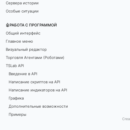
Сервера истории
е
Особые ситуации
и
🤖РАБОТА С ПРОГРАММОЙ
н
Общий интерфейс
Главное меню
с
Визуальный редактор
т
Торговля Агентами (Роботами)
TSLab API
р
Введение в API
у
Написание скриптов на API
Написание индикаторов на API
м
Графика
е
Дополнительные возможности
Примеры
н
Crea
Вопрос - Ответ
т