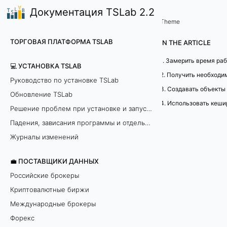
Документация TSLab 2.2
🤖Работа с программой
Примеры
/
...
/
Theme
К
ТОРГОВАЯ ПЛАТФОРМА TSLAB
IN THE ARTICLE
а
1. Замерить время ра
💻 УСТАНОВКА TSLAB
к
Руководство по установке TSLab
3. Создавать объекты
Обновление TSLab
у
Решение проблем при установке и запуске программы
с
Падения, зависания программы и отдельных модулей
к
Журналы изменений
о
💼 ПОСТАВЩИКИ ДАННЫХ
Российские брокеры
р
Криптовалютные биржи
и
Международные брокеры
Форекс
т