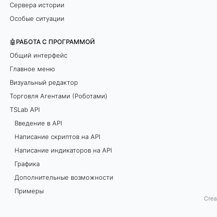
Сервера истории
ь
Особые ситуации
о
🤖РАБОТА С ПРОГРАММОЙ
б
Общий интерфейс
Главное меню
р
Визуальный редактор
а
Торговля Агентами (Роботами)
TSLab API
б
Введение в API
о
Написание скриптов на API
Написание индикаторов на API
т
Графика
к
Дополнительные возможности
Примеры
у
Crea
Пример стратегии Пробой канала Дончиана
с