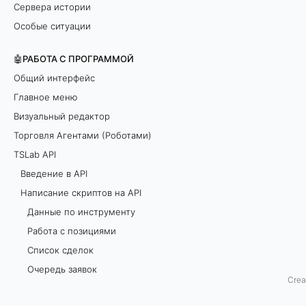
Сервера истории
к
Особые ситуации
р
🤖РАБОТА С ПРОГРАММОЙ
и
Общий интерфейс
Главное меню
п
Визуальный редактор
т
Торговля Агентами (Роботами)
TSLab API
а
Введение в API
Написание скриптов на API
П
Данные по инструменту
р
Работа с позициями
и
Список сделок
н
Очередь заявок
а
Crea
Стандартные индикаторы и обработчики
п