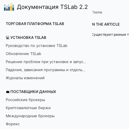
Документация TSLab 2.2
🤖Работа с программой
Написание скриптов на API
/
...
/
Theme
П
ТОРГОВАЯ ПЛАТФОРМА TSLAB
IN THE ARTICLE
а
💻 УСТАНОВКА TSLAB
р
Руководство по установке TSLab
Обновление TSLab
а
Решение проблем при установке и запуске программы
м
Падения, зависания программы и отдельных модулей
е
Журналы изменений
т
💼 ПОСТАВЩИКИ ДАННЫХ
Российские брокеры
р
Криптовалютные биржи
ы
Международные брокеры
Форекс
с