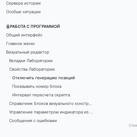
Сервера истории
е
Особые ситуации
н
🤖РАБОТА С ПРОГРАММОЙ
е
Общий интерфейс
Главное меню
р
Визуальный редактор
а
Вкладки Лаборатории
Свойства Лаборатории
ц
Отключить генерацию позиций
и
Показывать номер блока
Интервал пересчета скрипта
ю
Справочник блоков визуального конструирования
п
Управление параметром индикатора из формулы. Адаптивные индикаторы.
Сообщения с ошибками
о
Crea
Торговля Агентами (Роботами)
з