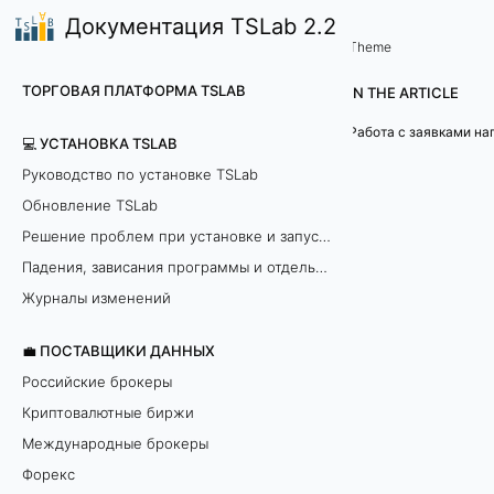
Документация TSLab 2.2
🤖Работа с программой
Свойства Лаборатории
/
...
/
Theme
О
ТОРГОВАЯ ПЛАТФОРМА TSLAB
IN THE ARTICLE
т
Работа с заявками н
💻 УСТАНОВКА TSLAB
к
Руководство по установке TSLab
Обновление TSLab
л
Решение проблем при установке и запуске программы
ю
Падения, зависания программы и отдельных модулей
ч
Журналы изменений
и
💼 ПОСТАВЩИКИ ДАННЫХ
Российские брокеры
т
Криптовалютные биржи
ь
Международные брокеры
Форекс
г