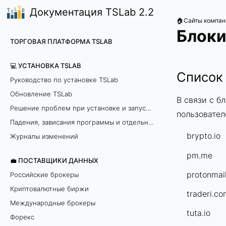
Документация TSLab 2.2
🏠Сайты компан
Блоки
ТОРГОВАЯ ПЛАТФОРМА TSLAB
💻 УСТАНОВКА TSLAB
Список
Руководство по установке TSLab
Обновление TSLab
В связи с б
Решение проблем при установке и запуске программы
пользовател
Падения, зависания программы и отдельных модулей
brypto.io
Журналы изменений
pm.me
💼 ПОСТАВЩИКИ ДАННЫХ
protonmai
Российские брокеры
Криптовалютные биржи
traderi.c
Международные брокеры
tuta.io
Форекс