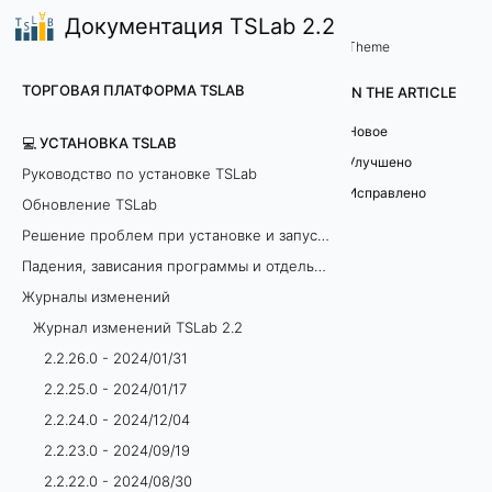
Документация TSLab 2.2
💻 Установка TSLab
Журнал изменений TSLab 2
/
...
/
Theme
2
ТОРГОВАЯ ПЛАТФОРМА TSLAB
IN THE ARTICLE
.
Новое
💻 УСТАНОВКА TSLAB
2
Улучшено
Руководство по установке TSLab
Исправлено
Обновление TSLab
.
Решение проблем при установке и запуске программы
7
Падения, зависания программы и отдельных модулей
.
Журналы изменений
Журнал изменений TSLab 2.2
0
2.2.26.0 - 2024/01/31
-
2.2.25.0 - 2024/01/17
2.2.24.0 - 2024/12/04
2
2.2.23.0 - 2024/09/19
0
2.2.22.0 - 2024/08/30