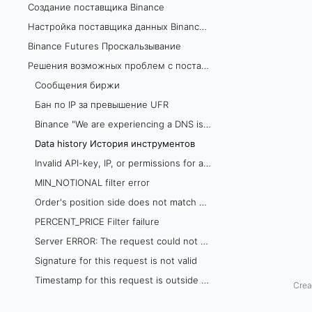
Создание поставщика Binance
y
Настройка поставщика данных Binance в TSLab
Binance Futures Проскальзывание
И
Решения возможных проблем с поставщиком данных Binance
с
Сообщения биржи
т
Бан по IP за превышение UFR
Binance "We are experiencing a DNS issue"
о
Data history История инструментов
р
Invalid API-key, IP, or permissions for action
MIN_NOTIONAL filter error
и
Order's position side does not match user's setting
я
PERCENT_PRICE Filter failure
Server ERROR: The request could not be satisfied
и
Signature for this request is not valid
н
Timestamp for this request is outside of the recvWindow
Crea
Вам нужно создать новую учетную запись Binance
с