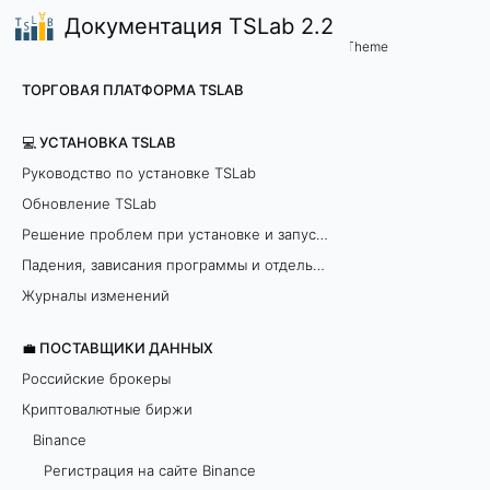
Документация TSLab 2.2
💼 Поставщики данных
Решения возможных пробл
/
...
/
Theme
D
ТОРГОВАЯ ПЛАТФОРМА TSLAB
a
💻 УСТАНОВКА TSLAB
t
Руководство по установке TSLab
Обновление TSLab
a
Решение проблем при установке и запуске программы
h
Падения, зависания программы и отдельных модулей
i
Журналы изменений
s
💼 ПОСТАВЩИКИ ДАННЫХ
Российские брокеры
t
Криптовалютные биржи
o
Binance
Регистрация на сайте Binance
r