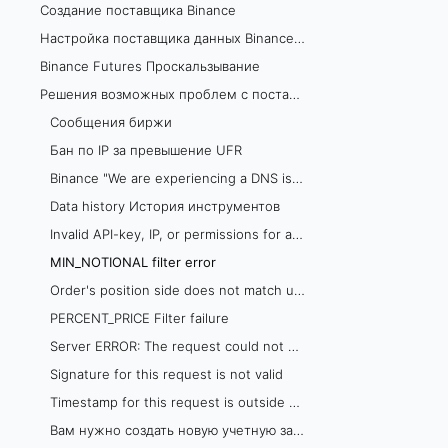
Создание поставщика Binance
Настройка поставщика данных Binance в TSLab
Binance Futures Проскальзывание
Решения возможных проблем с поставщиком данных Binance
Сообщения биржи
Бан по IP за превышение UFR
Binance "We are experiencing a DNS issue"
Data history История инструментов
Invalid API-key, IP, or permissions for action
MIN_NOTIONAL filter error
Order's position side does not match user's setting
PERCENT_PRICE Filter failure
Server ERROR: The request could not be satisfied
Signature for this request is not valid
Timestamp for this request is outside of the recvWindow
Вам нужно создать новую учетную запись Binance