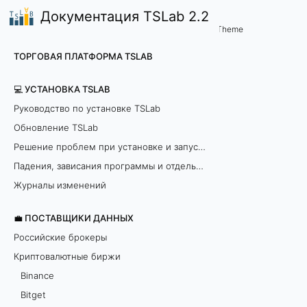
Документация TSLab 2.2
💼 Поставщики данных
ByBit
/
...
/
Theme
Н
ТОРГОВАЯ ПЛАТФОРМА TSLAB
а
💻 УСТАНОВКА TSLAB
с
Руководство по установке TSLab
Обновление TSLab
т
Решение проблем при установке и запуске программы
р
Падения, зависания программы и отдельных модулей
о
Журналы изменений
й
💼 ПОСТАВЩИКИ ДАННЫХ
Российские брокеры
к
Криптовалютные биржи
а
Binance
Bitget
п