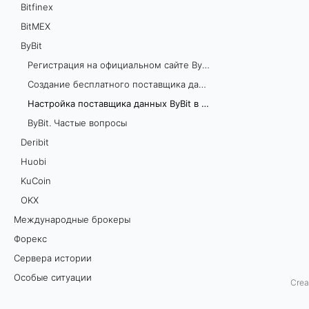
Bitfinex
о
BitMEX
ByBit
с
Регистрация на официальном сайте ByBit
т
Создание бесплатного поставщика данных ByBit
а
Настройка поставщика данных ByBit в TSLab
ByBit. Частые вопросы
в
Deribit
щ
Huobi
KuCoin
и
OKХ
к
Международные брокеры
Форекс
а
Сервера истории
д
Особые ситуации
Crea
а