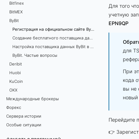
Bitfinex
Для того чт
BitMEX
учетную зап
ByBit
EPN9QP
Регистрация на официальном сайте ByBit
Создание бесплатного поставщика данных ByBit
Обрат
Настройка поставщика данных ByBit в TSLab
для TS
ByBit. Частые вопросы
рефера
Deribit
При эт
Huobi
кода о
KuCoin
вы не
OKХ
новый 
Международные брокеры
Форекс
Сервера истории
Перейдите п
Особые ситуации
👉
Зарегист