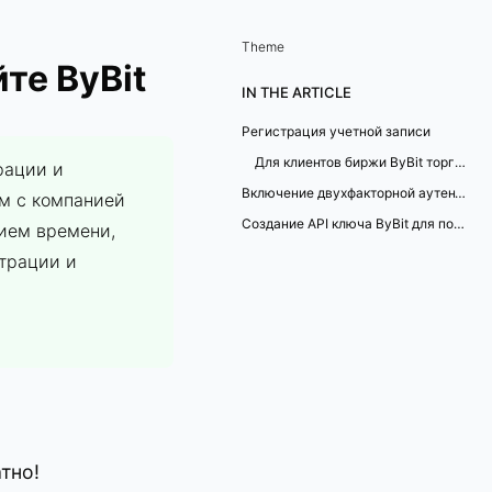
Theme
те ByBit
IN THE ARTICLE
Регистрация учетной записи
Для клиентов биржи ByBit торговая платформа TSLab - бесплатно!
рации и
Включение двухфакторной аутентификации
ом с компанией
Создание API ключа ByBit для подключения торговой платформы TSLab
нием времени,
трации и
тно!