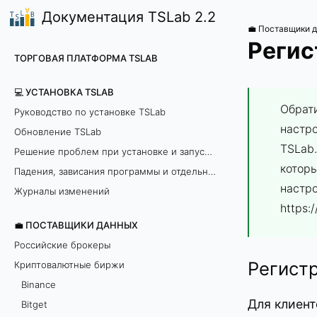
Документация TSLab 2.2
💼 Поставщики 
Регис
ТОРГОВАЯ ПЛАТФОРМА TSLAB
💻 УСТАНОВКА TSLAB
Обрат
Руководство по установке TSLab
настро
Обновление TSLab
TSLab.
Решение проблем при установке и запуске программы
котор
Падения, зависания программы и отдельных модулей
настр
Журналы изменений
https:
💼 ПОСТАВЩИКИ ДАННЫХ
Российские брокеры
Регистр
Криптовалютные биржи
Binance
Для клиент
Bitget