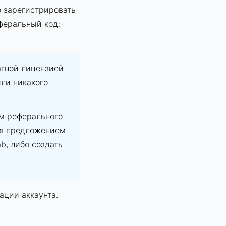
о зарегистрировать
феральный код:
атной лицензией
или никакого
ем реферального
ься предложением
b, либо создать
ации аккаунта.