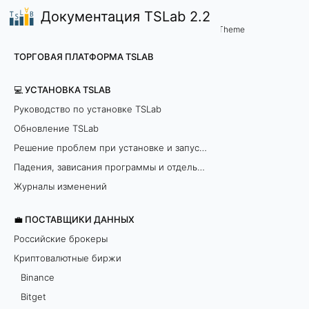
Документация TSLab 2.2
💼 Поставщики данных
Особенности торговли на
/
...
/
Theme
П
ТОРГОВАЯ ПЛАТФОРМА TSLAB
е
💻 УСТАНОВКА TSLAB
р
Руководство по установке TSLab
Обновление TSLab
е
Решение проблем при установке и запуске программы
в
Падения, зависания программы и отдельных модулей
о
Журналы изменений
д
💼 ПОСТАВЩИКИ ДАННЫХ
Российские брокеры
с
Криптовалютные биржи
р
Binance
Bitget
е