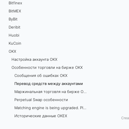
Bitfinex
д
BitMEX
ByBit
с
Deribit
т
Huobi
в
KuCoin
OKХ
м
Настройка аккаунта OKX
е
Особенности торговли на бирже OKX
Сообщения об ошибках OKX
ж
Перевод средств между аккаунтами
д
Маржинальная торговля на бирже OKX
Perpetual Swap особенности
у
Matching engine is being upgraded. Please try in about 1 minute
а
Исторические данные OKEX
Crea
Поддерживаемые рынки
к