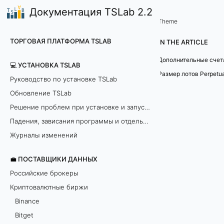
Документация TSLab 2.2
💼 Поставщики данных
Особенности торговли на
/
...
/
Theme
P
ТОРГОВАЯ ПЛАТФОРМА TSLAB
IN THE ARTICLE
e
💻 УСТАНОВКА TSLAB
r
Размер лотов Perpetu
Руководство по установке TSLab
Обновление TSLab
p
Решение проблем при установке и запуске программы
e
Падения, зависания программы и отдельных модулей
t
Журналы изменений
u
💼 ПОСТАВЩИКИ ДАННЫХ
Российские брокеры
a
Криптовалютные биржи
l
Binance
Bitget
S