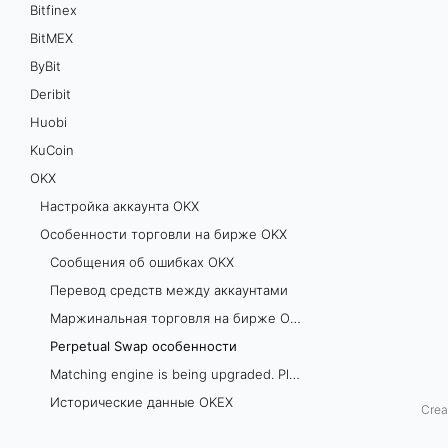
Bitfinex
w
BitMEX
ByBit
a
Deribit
p
Huobi
о
KuCoin
OKХ
с
Настройка аккаунта OKX
о
Особенности торговли на бирже OKX
Сообщения об ошибках OKX
б
Перевод средств между аккаунтами
е
Маржинальная торговля на бирже OKX
Perpetual Swap особенности
н
Matching engine is being upgraded. Please try in about 1 minute
н
Исторические данные OKEX
Crea
Поддерживаемые рынки
о