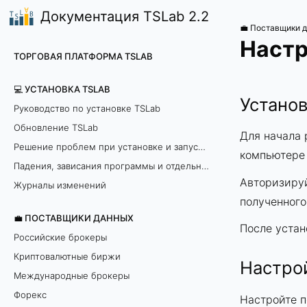
Документация TSLab 2.2
💼 Поставщики 
Настр
ТОРГОВАЯ ПЛАТФОРМА TSLAB
💻 УСТАНОВКА TSLAB
Установ
Руководство по установке TSLab
Обновление TSLab
Для начала
Решение проблем при установке и запуске программы
компьютере
Падения, зависания программы и отдельных модулей
Авторизиру
Журналы изменений
полученног
💼 ПОСТАВЩИКИ ДАННЫХ
После уста
Российские брокеры
Криптовалютные биржи
Настро
Международные брокеры
Форекс
Настройте 