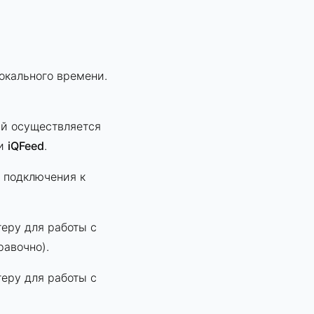
окального времени.
ый осуществляется
ми
iQFeed
.
 подключения к
теру для работы с
равочно).
теру для работы с