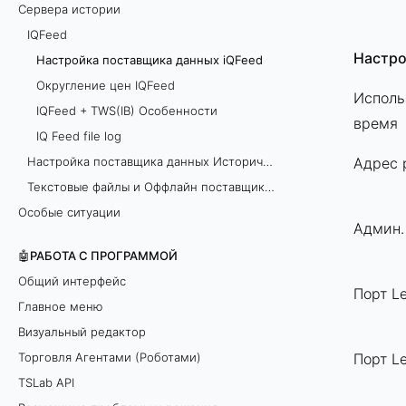
Сервера истории
IQFeed
Настро
Настройка поставщика данных iQFeed
Округление цен IQFeed
Исполь
IQFeed + TWS(IB) Особенности
время
IQ Feed file log
Настройка поставщика данных Исторические данные
Адрес 
Текстовые файлы и Оффлайн поставщики данных
Особые ситуации
Админ.
🤖РАБОТА С ПРОГРАММОЙ
Общий интерфейс
Порт Le
Главное меню
Визуальный редактор
Торговля Агентами (Роботами)
Порт L
TSLab API