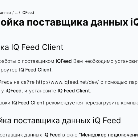
данных
IQFeed
/
...
/
ойка поставщика данных i
ка IQ Feed Client
 работы с поставщиком
iQFeed
Вам необходимо установит
 роутер
IQ Feed Client
.
йтесь на сайте
http://www.iqfeed.net/dev/
с помощью паро
о у
iQFeed
, и установите
IQ Feed Client
.
новки
IQ Feed Client
рекомендуется перезагрузить компью
йка поставщика данных iQ Feed
поставщик данных
iQ Feed
в окне
"Менеджер подключени