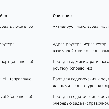
йка
Описание
зовать локальное
Активирует использование л
роутера
Адрес роутера, через котор
взаимодействие с сервера
 порт (справочно)
Порт для административного
роутеру (справочно).
vel 1 (справочно)
Порт для подключения к роу
данными первого уровня (сп
evel 2(справочно)
Порт для подключения к роу
очередью задач (справочно).