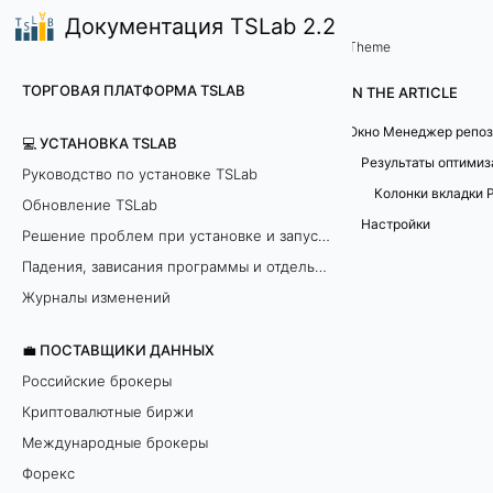
Документация TSLab 2.2
🤖Работа с программой
Инструменты
/
...
/
Theme
М
ТОРГОВАЯ ПЛАТФОРМА TSLAB
IN THE ARTICLE
е
Окно Менеджер репоз
💻 УСТАНОВКА TSLAB
н
Результаты оптими
Руководство по установке TSLab
Обновление TSLab
е
Настройки
Решение проблем при установке и запуске программы
д
Падения, зависания программы и отдельных модулей
ж
Журналы изменений
е
💼 ПОСТАВЩИКИ ДАННЫХ
Российские брокеры
р
Криптовалютные биржи
р
Международные брокеры
Форекс
е