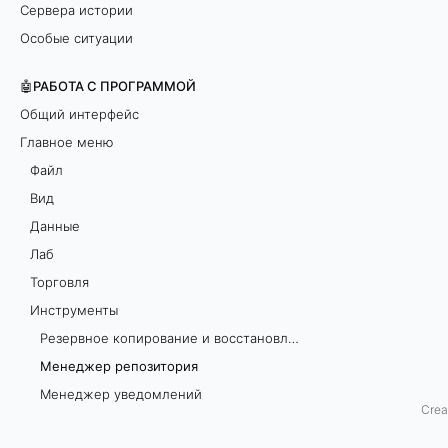
Сервера истории
п
Особые ситуации
о
🤖РАБОТА С ПРОГРАММОЙ
з
Общий интерфейс
Главное меню
и
Файл
т
Вид
Данные
о
Лаб
р
Торговля
Инструменты
и
Резервное копирование и восстановление данных
я
Менеджер репозитория
Менеджер уведомлений
Crea
Экспорт в Excel
О