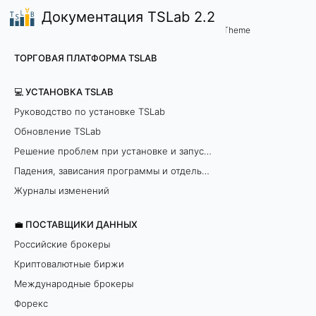
Документация TSLab 2.2
🤖Работа с программой
Главное меню
/
Theme
Л
ТОРГОВАЯ ПЛАТФОРМА TSLAB
а
💻 УСТАНОВКА TSLAB
б
Руководство по установке TSLab
Обновление TSLab
П
Решение проблем при установке и запуске программы
у
Падения, зависания программы и отдельных модулей
н
Журналы изменений
к
💼 ПОСТАВЩИКИ ДАННЫХ
т
Российские брокеры
м
Криптовалютные биржи
е
Международные брокеры
н
Форекс
ю