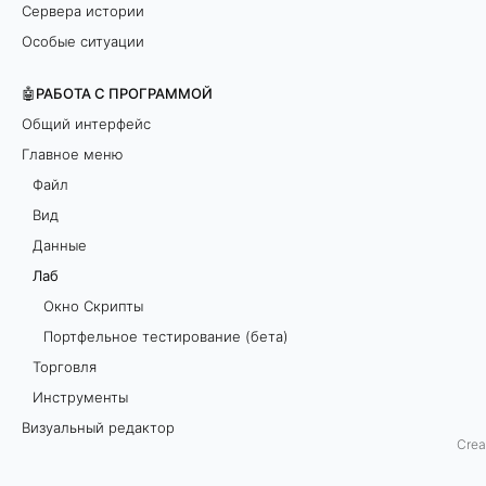
Сервера истории
Л
Особые ситуации
а
б
🤖РАБОТА С ПРОГРАММОЙ
п
Общий интерфейс
р
Главное меню
е
Файл
д
Вид
о
Данные
с
Лаб
т
Окно Скрипты
а
Портфельное тестирование (бета)
в
Торговля
л
Инструменты
я
Визуальный редактор
е
Crea
Торговля Агентами (Роботами)
т