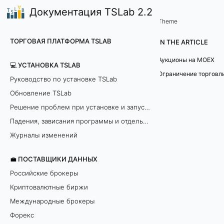
Документация TSLab 2.2
🤖Работа с программой
Окно Управление рисками
/
...
/
Theme
О
ТОРГОВАЯ ПЛАТФОРМА TSLAB
IN THE ARTICLE
г
Аукционы на MOEX
💻 УСТАНОВКА TSLAB
р
Руководство по установке TSLab
Обновление TSLab
а
Решение проблем при установке и запуске программы
н
Падения, зависания программы и отдельных модулей
и
Журналы изменений
ч
💼 ПОСТАВЩИКИ ДАННЫХ
Российские брокеры
е
Криптовалютные биржи
н
Международные брокеры
Форекс
и