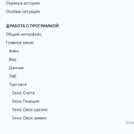
Сервера истории
е
Особые ситуации
т
🤖РАБОТА С ПРОГРАММОЙ
о
Общий интерфейс
Главное меню
р
Файл
г
Вид
Данные
о
Лаб
в
Торговля
Окно Счетa
л
Окно Позиции
и
Окно Свои сделки
Окно Свои заявки
н
Crea
Окно Агенты
а