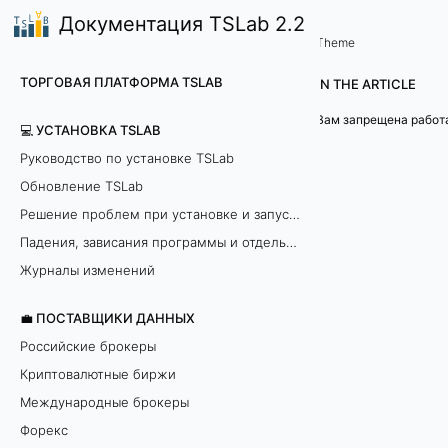
Документация TSLab 2.2
🤖Работа с программой
Сообщения при торговле и
/
...
/
Theme
В
ТОРГОВАЯ ПЛАТФОРМА TSLAB
IN THE ARTICLE
а
💻 УСТАНОВКА TSLAB
м
Руководство по установке TSLab
Обновление TSLab
з
Решение проблем при установке и запуске программы
а
Падения, зависания программы и отдельных модулей
п
Журналы изменений
р
💼 ПОСТАВЩИКИ ДАННЫХ
Российские брокеры
е
Криптовалютные биржи
щ
Международные брокеры
Форекс
е