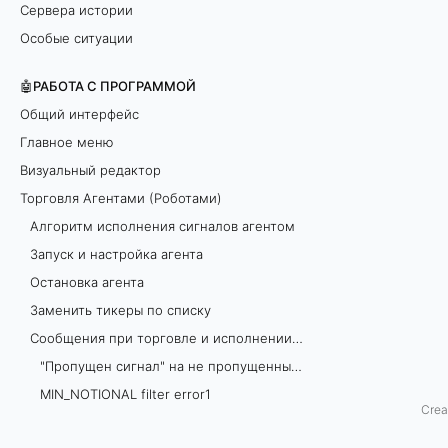
Сервера истории
н
Особые ситуации
а
🤖РАБОТА С ПРОГРАММОЙ
р
Общий интерфейс
Главное меню
а
Визуальный редактор
б
Торговля Агентами (Роботами)
Алгоритм исполнения сигналов агентом
о
Запуск и настройка агента
т
Остановка агента
Заменить тикеры по списку
а
Сообщения при торговле и исполнении агентов
п
"Пропущен сигнал" на не пропущенный сигнал
MIN_NOTIONAL filter error1
о
Crea
Nonce is too small Bitfinex
д