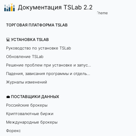
Документация TSLab 2.2
🤖Работа с программой
Торговля Агентами (Роботами
/
Theme
З
ТОРГОВАЯ ПЛАТФОРМА TSLAB
а
💻 УСТАНОВКА TSLAB
я
Руководство по установке TSLab
Обновление TSLab
в
Решение проблем при установке и запуске программы
к
Падения, зависания программы и отдельных модулей
и
Журналы изменений
.
💼 ПОСТАВЩИКИ ДАННЫХ
Российские брокеры
В
Криптовалютные биржи
р
Международные брокеры
Форекс
е