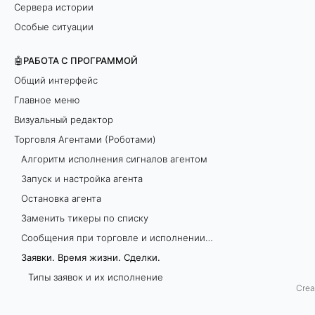
Сервера истории
м
Особые ситуации
я
🤖РАБОТА С ПРОГРАММОЙ
ж
Общий интерфейс
Главное меню
и
Визуальный редактор
з
Торговля Агентами (Роботами)
Алгоритм исполнения сигналов агентом
н
Запуск и настройка агента
и
Остановка агента
Заменить тикеры по списку
.
Сообщения при торговле и исполнении агентов
С
Заявки. Время жизни. Сделки.
Типы заявок и их исполнение
д
Crea
Время выставления заявок
е