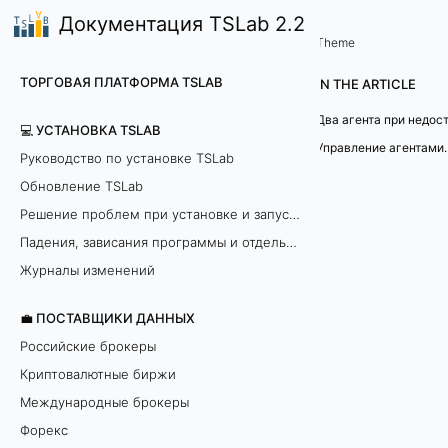
Документация TSLab 2.2
🤖Работа с программой
Запуск и настройка агента
/
...
/
Theme
В
ТОРГОВАЯ ПЛАТФОРМА TSLAB
IN THE ARTICLE
о
💻 УСТАНОВКА TSLAB
п
Руководство по установке TSLab
Обновление TSLab
р
Решение проблем при установке и запуске программы
о
Падения, зависания программы и отдельных модулей
с
Журналы изменений
ы
💼 ПОСТАВЩИКИ ДАННЫХ
Российские брокеры
п
Криптовалютные биржи
о
Международные брокеры
Форекс
Н