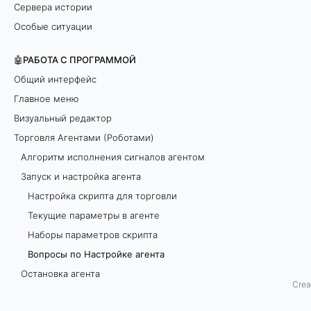
Сервера истории
а
Особые ситуации
с
🤖РАБОТА С ПРОГРАММОЙ
т
Общий интерфейс
Главное меню
р
Визуальный редактор
о
Торговля Агентами (Роботами)
Алгоритм исполнения сигналов агентом
й
Запуск и настройка агента
к
Настройка скрипта для торговли
Текущие параметры в агенте
е
Наборы параметров скрипта
а
Вопросы по Настройке агента
Остановка агента
г
Crea
Заменить тикеры по списку
е