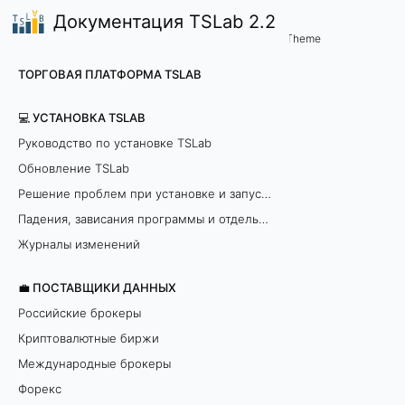
Документация TSLab 2.2
🤖Работа с программой
Заявки. Время жизни. Сдел
/
...
/
Theme
О
ТОРГОВАЯ ПЛАТФОРМА TSLAB
т
💻 УСТАНОВКА TSLAB
к
Руководство по установке TSLab
Обновление TSLab
л
Решение проблем при установке и запуске программы
ю
Падения, зависания программы и отдельных модулей
ч
Журналы изменений
е
💼 ПОСТАВЩИКИ ДАННЫХ
Российские брокеры
н
Криптовалютные биржи
и
Международные брокеры
Форекс
е