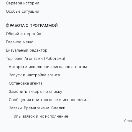
Сервера истории
о
Особые ситуации
т
🤖РАБОТА С ПРОГРАММОЙ
б
Общий интерфейс
Главное меню
р
Визуальный редактор
о
Торговля Агентами (Роботами)
Алгоритм исполнения сигналов агентом
к
Запуск и настройка агента
е
Остановка агента
Заменить тикеры по списку
р
Сообщения при торговле и исполнении агентов
а
Заявки. Время жизни. Сделки.
Типы заявок и их исполнение
п
Crea
Время выставления заявок
р