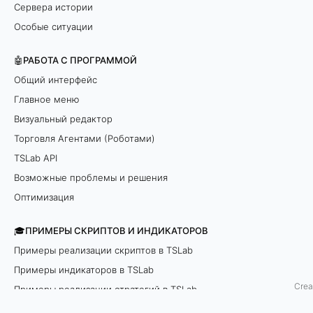
Сервера истории
y
Особые ситуации
s
🤖РАБОТА С ПРОГРАММОЙ
i
Общий интерфейс
Главное меню
s
Визуальный редактор
Торговля Агентами (Роботами)
9
TSLab API
7
Возможные проблемы и решения
-
Оптимизация
S
🎓ПРИМЕРЫ СКРИПТОВ И ИНДИКАТОРОВ
t
Примеры реализации скриптов в TSLab
a
Примеры индикаторов в TSLab
t
Crea
i
Примеры реализации стратегий в TSLab
c
API examples