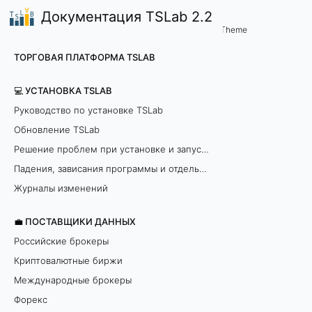
Документация TSLab 2.2
📈TSLab Опционы
Примеры опционных скрип
/
...
/
Theme
S
ТОРГОВАЯ ПЛАТФОРМА TSLAB
t
💻 УСТАНОВКА TSLAB
a
Руководство по установке TSLab
Обновление TSLab
t
Решение проблем при установке и запуске программы
i
Падения, зависания программы и отдельных модулей
c
Журналы изменений
A
💼 ПОСТАВЩИКИ ДАННЫХ
Российские брокеры
n
Криптовалютные биржи
a
Международные брокеры
Форекс
l