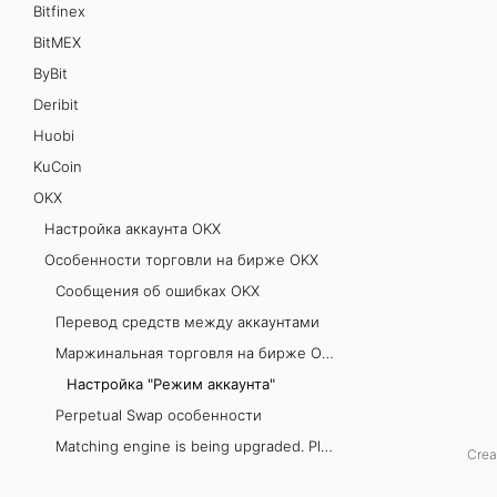
Bitfinex
Р
BitMEX
ByBit
е
Deribit
ж
Huobi
и
KuCoin
OKХ
м
Настройка аккаунта OKX
а
Особенности торговли на бирже OKX
Сообщения об ошибках OKX
к
Перевод средств между аккаунтами
к
Маржинальная торговля на бирже OKX
Настройка "Режим аккаунта"
а
Perpetual Swap особенности
у
Matching engine is being upgraded. Please try in about 1 minute
Crea
Исторические данные OKEX
н