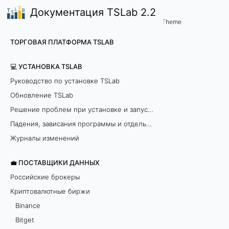
Документация TSLab 2.2
💼 Поставщики данных
Маржинальная торговля н
/
...
/
Theme
Н
ТОРГОВАЯ ПЛАТФОРМА TSLAB
а
💻 УСТАНОВКА TSLAB
с
Руководство по установке TSLab
Обновление TSLab
т
Решение проблем при установке и запуске программы
р
Падения, зависания программы и отдельных модулей
о
Журналы изменений
й
💼 ПОСТАВЩИКИ ДАННЫХ
Российские брокеры
к
Криптовалютные биржи
а
Binance
Bitget
"