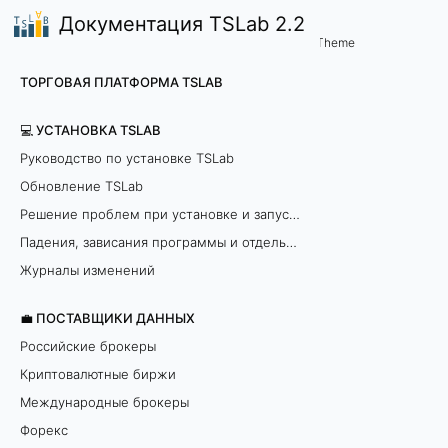
Документация TSLab 2.2
🤖Работа с программой
Менеджер уведомлений
/
...
/
Theme
Н
ТОРГОВАЯ ПЛАТФОРМА TSLAB
а
💻 УСТАНОВКА TSLAB
с
Руководство по установке TSLab
Обновление TSLab
т
Решение проблем при установке и запуске программы
р
Падения, зависания программы и отдельных модулей
о
Журналы изменений
й
💼 ПОСТАВЩИКИ ДАННЫХ
Российские брокеры
к
Криптовалютные биржи
а
Международные брокеры
Форекс
у