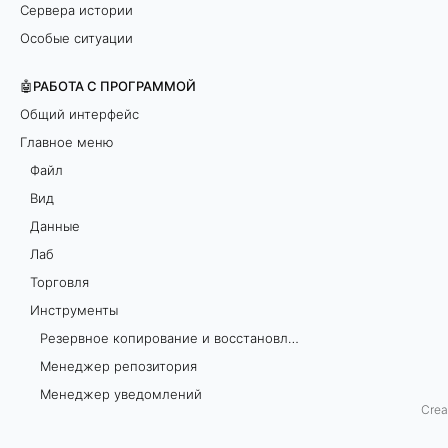
Сервера истории
в
Особые ситуации
е
🤖РАБОТА С ПРОГРАММОЙ
д
Общий интерфейс
Главное меню
о
Файл
м
Вид
Данные
л
Лаб
е
Торговля
Инструменты
н
Резервное копирование и восстановление данных
и
Менеджер репозитория
Менеджер уведомлений
й
Crea
Фильтры Менеджера уведомлений
д