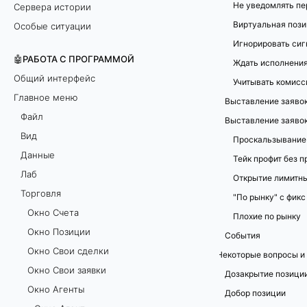
Не уведомлять пе
Сервера истории
с
Особые ситуации
т
🤖РАБОТА С ПРОГРАММОЙ
р
Общий интерфейс
Учитывать комис
Главное меню
Выставление заяво
о
Файл
й
Вид
Проскальзывание
Данные
к
Лаб
и
Торговля
"По рынку" с фикс
Окно Счетa
а
Плохие по рынку
Окно Позиции
События
г
Окно Свои сделки
Некоторые вопросы и
Окно Свои заявки
е
Дозакрытие позици
Окно Агенты
Добор позиции
н