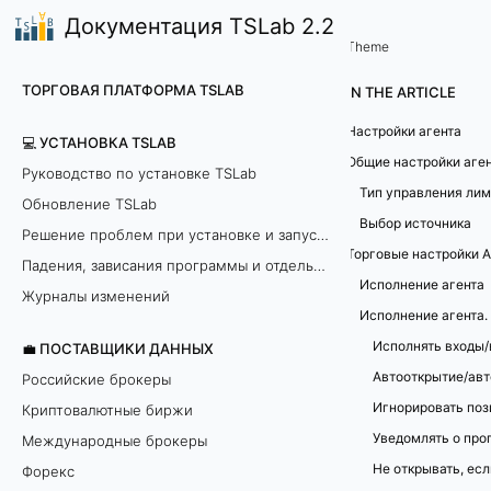
Документация TSLab 2.2
🤖Работа с программой
Окно Агенты
/
...
/
Theme
Т
ТОРГОВАЯ ПЛАТФОРМА TSLAB
IN THE ARTICLE
о
Настройки агента
💻 УСТАНОВКА TSLAB
р
Общие настройки аге
Руководство по установке TSLab
Тип управления ли
Обновление TSLab
г
Выбор источника
Решение проблем при установке и запуске программы
о
Торговые настройки А
Падения, зависания программы и отдельных модулей
Исполнение агента
в
Журналы изменений
ы
💼 ПОСТАВЩИКИ ДАННЫХ
Автооткрытие/ав
Российские брокеры
е
Криптовалютные биржи
н
Международные брокеры
Форекс
а