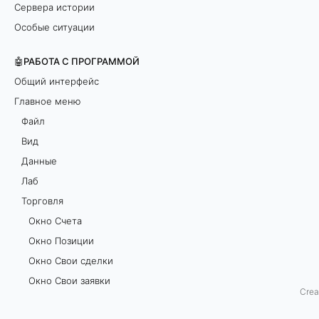
Сервера истории
в
Особые ситуации
а
🤖РАБОТА С ПРОГРАММОЙ
н
Общий интерфейс
Главное меню
и
Файл
е
Вид
Данные
Лаб
П
Торговля
Окно Счетa
р
Окно Позиции
о
Окно Свои сделки
с
Окно Свои заявки
Crea
Окно Агенты
к