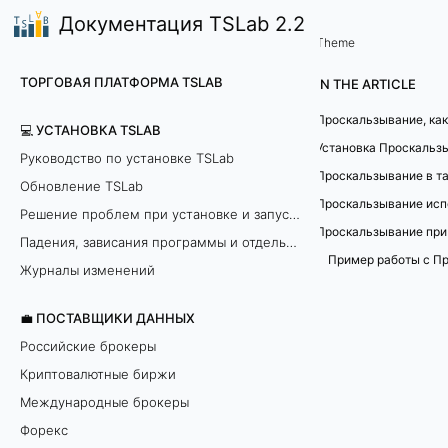
Документация TSLab 2.2
🤖Работа с программой
Торговые настройки агент
/
...
/
Theme
П
ТОРГОВАЯ ПЛАТФОРМА TSLAB
IN THE ARTICLE
р
💻 УСТАНОВКА TSLAB
о
Установка Проскальз
Руководство по установке TSLab
Обновление TSLab
с
Проскальзывание исп
Решение проблем при установке и запуске программы
к
Падения, зависания программы и отдельных модулей
а
Журналы изменений
л
💼 ПОСТАВЩИКИ ДАННЫХ
Российские брокеры
ь
Криптовалютные биржи
з
Международные брокеры
Форекс
ы