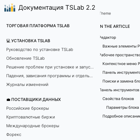
Документация TSLab 2.2
🤖Работа с программой
Вкладки Лаборатории
/
...
/
Theme
В
ТОРГОВАЯ ПЛАТФОРМА TSLAB
IN THE ARTICLE
к
Редактор
💻 УСТАНОВКА TSLAB
л
Руководство по установке TSLab
Рабочее пространств
Обновление TSLab
а
Решение проблем при установке и запуске программы
д
Падения, зависания программы и отдельных модулей
к
Журналы изменений
Панель инструментов
а
Свойства блоков
💼 ПОСТАВЩИКИ ДАННЫХ
Параметры блока
Российские брокеры
Р
Подробное описани
Криптовалютные биржи
е
Международные брокеры
Форекс
д