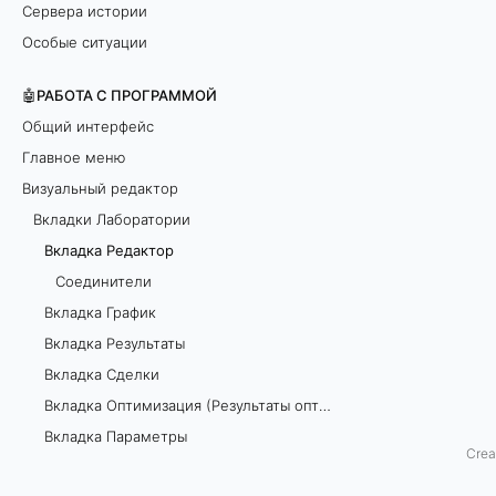
Сервера истории
а
Особые ситуации
к
🤖РАБОТА С ПРОГРАММОЙ
т
Общий интерфейс
Главное меню
о
Визуальный редактор
р
Вкладки Лаборатории
Вкладка Редактор
Соединители
Р
Вкладка График
Вкладка Результаты
е
Вкладка Сделки
д
Вкладка Оптимизация (Результаты оптимизации)
а
Вкладка Параметры
Crea
Вкладка Доход
к