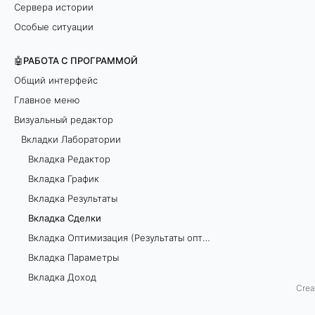
Сервера истории
л
Особые ситуации
к
🤖РАБОТА С ПРОГРАММОЙ
и
Общий интерфейс
Главное меню
Визуальный редактор
В
Вкладки Лаборатории
Вкладка Редактор
к
Вкладка График
л
Вкладка Результаты
а
Вкладка Сделки
Вкладка Оптимизация (Результаты оптимизации)
д
Вкладка Параметры
к
Вкладка Доход
Crea
а
Свойства Лаборатории