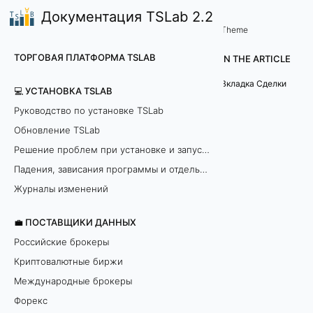
Документация TSLab 2.2
🤖Работа с программой
Вкладки Лаборатории
/
...
/
Theme
В
ТОРГОВАЯ ПЛАТФОРМА TSLAB
IN THE ARTICLE
к
Вкладка Сделки
💻 УСТАНОВКА TSLAB
л
Руководство по установке TSLab
Обновление TSLab
а
Решение проблем при установке и запуске программы
д
Падения, зависания программы и отдельных модулей
к
Журналы изменений
а
💼 ПОСТАВЩИКИ ДАННЫХ
Российские брокеры
С
Криптовалютные биржи
д
Международные брокеры
Форекс
е