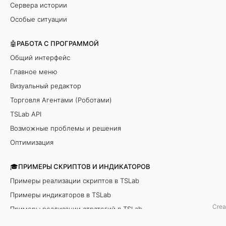
Сервера истории
н
Особые ситуации
ы
🤖РАБОТА С ПРОГРАММОЙ
.
Общий интерфейс
Главное меню
Д
Визуальный редактор
л
Торговля Агентами (Роботами)
TSLab API
я
Возможные проблемы и решения
ч
Оптимизация
а
🎓ПРИМЕРЫ СКРИПТОВ И ИНДИКАТОРОВ
й
Примеры реализации скриптов в TSLab
Примеры индикаторов в TSLab
н
Crea
Примеры реализации стратегий в TSLab
и
API examples