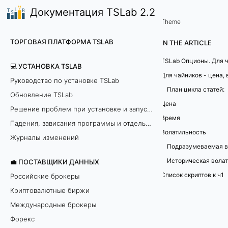
Документация TSLab 2.2
📈TSLab Опционы
TSLab Опционы для чайников 
/
Theme
T
ТОРГОВАЯ ПЛАТФОРМА TSLAB
IN THE ARTICLE
S
💻 УСТАНОВКА TSLAB
L
Руководство по установке TSLab
План цикла статей:
Обновление TSLab
a
Цена
Решение проблем при установке и запуске программы
b
Время
Падения, зависания программы и отдельных модулей
Волатильность
О
Журналы изменений
п
Историческая вола
💼 ПОСТАВЩИКИ ДАННЫХ
Список скриптов к ч1
Российские брокеры
ц
Криптовалютные биржи
и
Международные брокеры
Форекс
о