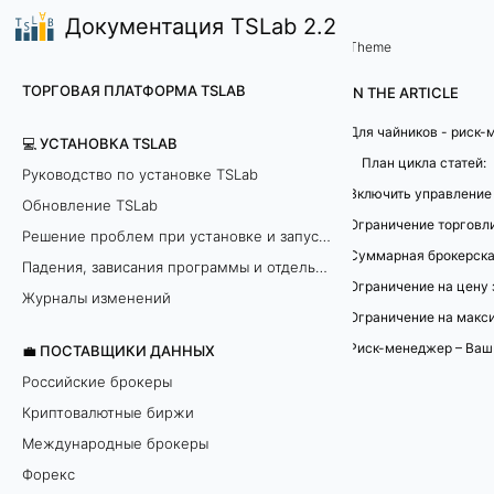
Документация TSLab 2.2
📈TSLab Опционы
TSLab Опционы для чайников 
/
Theme
T
ТОРГОВАЯ ПЛАТФОРМА TSLAB
IN THE ARTICLE
S
Для чайников - риск
💻 УСТАНОВКА TSLAB
L
План цикла статей:
Руководство по установке TSLab
Включить управление
Обновление TSLab
a
Ограничение торговл
Решение проблем при установке и запуске программы
b
Падения, зависания программы и отдельных модулей
Ограничение на цену 
О
Журналы изменений
п
💼 ПОСТАВЩИКИ ДАННЫХ
Российские брокеры
ц
Криптовалютные биржи
и
Международные брокеры
Форекс
о