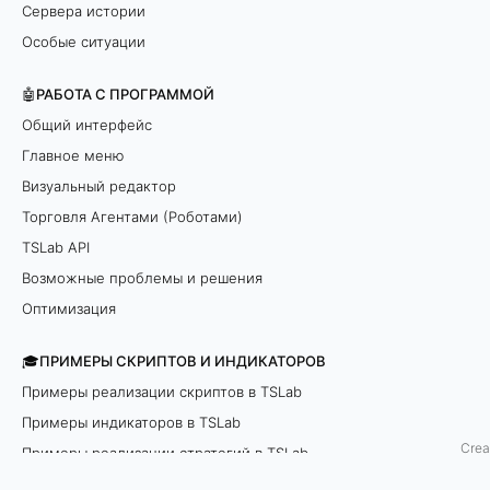
Сервера истории
н
Особые ситуации
ы
🤖РАБОТА С ПРОГРАММОЙ
.
Общий интерфейс
Главное меню
Д
Визуальный редактор
л
Торговля Агентами (Роботами)
TSLab API
я
Возможные проблемы и решения
ч
Оптимизация
а
🎓ПРИМЕРЫ СКРИПТОВ И ИНДИКАТОРОВ
й
Примеры реализации скриптов в TSLab
Примеры индикаторов в TSLab
н
Crea
Примеры реализации стратегий в TSLab
и
API examples