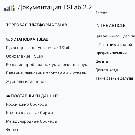
Документация TSLab 2.2
📈TSLab Опционы
TSLab Опционы для чайников 
/
Theme
T
ТОРГОВАЯ ПЛАТФОРМА TSLAB
IN THE ARTICLE
S
Для чайников - дельт
💻 УСТАНОВКА TSLAB
L
План цикла статей
Руководство по установке TSLab
Профиль позиции
Обновление TSLab
a
Дельта
Решение проблем при установке и запуске программы
b
Дельта-хедж
Падения, зависания программы и отдельных модулей
Такие разные дельты
О
Журналы изменений
п
💼 ПОСТАВЩИКИ ДАННЫХ
Российские брокеры
ц
Криптовалютные биржи
и
Международные брокеры
Форекс
о