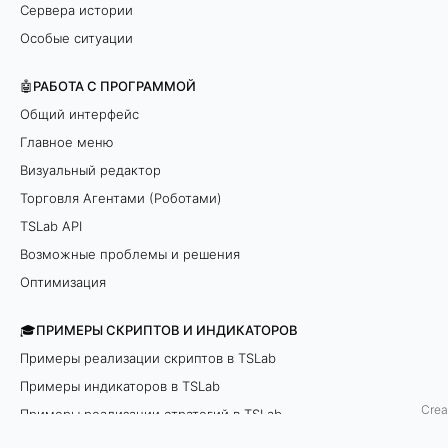
Сервера истории
н
Особые ситуации
ы
🤖РАБОТА С ПРОГРАММОЙ
.
Общий интерфейс
Главное меню
Д
Визуальный редактор
л
Торговля Агентами (Роботами)
TSLab API
я
Возможные проблемы и решения
ч
Оптимизация
а
🎓ПРИМЕРЫ СКРИПТОВ И ИНДИКАТОРОВ
й
Примеры реализации скриптов в TSLab
Примеры индикаторов в TSLab
н
Crea
Примеры реализации стратегий в TSLab
и
API examples