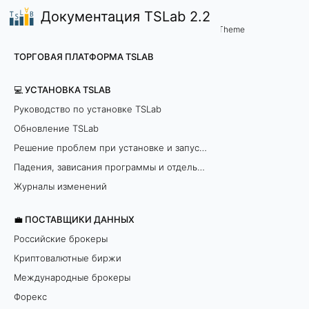
Документация TSLab 2.2
🤖Работа с программой
Справочник блоков визуал
/
...
/
Theme
О
ТОРГОВАЯ ПЛАТФОРМА TSLAB
п
💻 УСТАНОВКА TSLAB
ц
Руководство по установке TSLab
Обновление TSLab
и
Решение проблем при установке и запуске программы
о
Падения, зависания программы и отдельных модулей
н
Журналы изменений
н
💼 ПОСТАВЩИКИ ДАННЫХ
Российские брокеры
ы
Криптовалютные биржи
е
Международные брокеры
Форекс
б