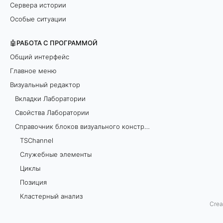
Сервера истории
л
Особые ситуации
о
🤖РАБОТА С ПРОГРАММОЙ
к
Общий интерфейс
Главное меню
и
Визуальный редактор
Вкладки Лаборатории
Свойства Лаборатории
Справочник блоков визуального конструирования
TSChannel
Служебные элементы
Циклы
Позиция
Кластерный анализ
Crea
Обработчики панели графика